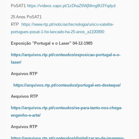
PoSAT1
https://videos.sapo.pt/1zDhaZ6WjMmg9U3Yqdyd
25 Anos PoSAT1
RTP
https://www.rtp.pt/noticias/tecnologia/unico-satelite-
portugues-posat-1-foi-lancado-ha-25-anos_a1100890
Exposição "Portugal e o Laser" 04-12-1985
https://arquivos.rtp.pt/conteudos/exposicao-portugal-e-o-
laser/
Arquivos RTP
https://arquivos.rtp.pt/conteudos/portugal-em-destaque/
Aequivos RTP
https://arquivos.rtp.pt/conteudos/se-para-tanto-nos-chega-
engenho-e-arte/
Arquivos RTP
https://arquivos.rtp.pt/conteudos/digitalizacao-de-imagens-