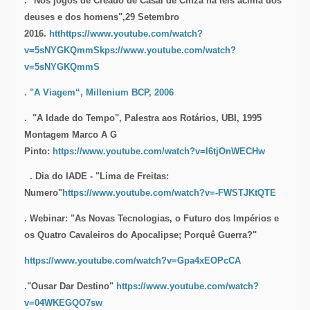
. "Nos jogos de Creado de Casal de Cinza há leis acima dos
deuses e dos homens",29 Setembro
2016.
htthttps://www.youtube.com/watch?
v=5sNYGKQmmSkps://www.youtube.com/watch?
v=5sNYGKQmmS
. "A Viagem“, Millenium BCP, 2006
.
"A Idade do Tempo", Palestra aos Rotários, UBI, 1995
Montagem Marco A G
Pinto:
https://www.youtube.com/watch?v=l6tjOnWECHw
.
Dia do IADE - "Lima de Freitas:
Numero"
https://www.youtube.com/watch?v=-FWSTJKtQTE
. Webinar: "As Novas Tecnologias, o Futuro dos Impérios e
os Quatro Cavaleiros do Apocalipse; Porquê Guerra?"
https://www.youtube.com/watch?v=Gpa4xEOPcCA
."Ousar Dar Destino"
https://www.youtube.com/watch?
v=04WKEGQO7sw