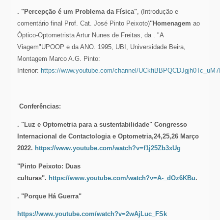
. "Percepção é um Problema da Física"
, (Introdução e
comentário final Prof. Cat. José Pinto Peixoto)
"Homenagem
ao
Óptico-Optometrista Artur Nunes de Freitas, da . "A
Viagem"UPOOP e da ANO. 1995, UBI, Universidade Beira,
Montagem Marco A.G. Pinto:
Interior:
https://www.youtube.com/channel/UCkfiBBPQCDJgjh0Tc_uM7
Conferências:
. "Luz e Optometria para a sustentabilidade" Congresso
Internacional de Contactologia e Optometria,24,25,26 Março
2022.
https://www.youtube.com/watch?v=f1j25Zb3xUg
"Pinto Peixoto: Duas
culturas".
https://www.youtube.com/watch?v=A-_dOz6KBu
.
. "Porque Há Guerra"
https://www.youtube.com/watch?v=2wAjLuc_FSk