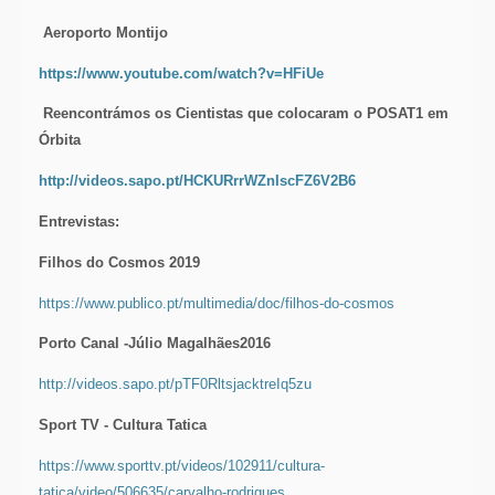
Aeroporto Montijo
https://www.youtube.com/watch?v=HFiUe
Reencontrámos os Cientistas que colocaram o POSAT1 em
Órbita
http://videos.sapo.pt/HCKURrrWZnIscFZ6V2B6
Entrevistas:
Filhos do Cosmos 2019
https://www.publico.pt/multimedia/doc/filhos-do-cosmos
Porto Canal -Júlio Magalhães2016
http://videos.sapo.pt/pTF0RltsjacktreIq5zu
Sport TV - Cultura Tatica
https://www.sporttv.pt/videos/102911/cultura-
tatica/video/506635/carvalho-rodrigues