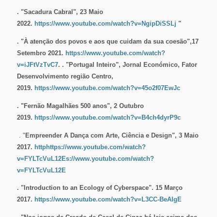
. "Sacadura Cabral", 23 Maio
2022.
https://www.youtube.com/watch?v=NgipDiSSLj
"
. "À atenção dos povos e aos que cuidam da sua coesão",17
Setembro 2021.
https://www.youtube.com/watch?
v=iJFtVzTvC7
.
. "Portugal Inteiro", Jornal Económico, Fator
Desenvolvimento região Centro,
2019.
https://www.youtube.com/watch?v=45o2f07EwJc
. "Fernão Magalhães 500 anos", 2 Outubro
2019.
https://www.youtube.com/watch?v=B4ch4dyrP9c
. "
Empreender A Dança com Arte, Ciência e Design", 3 Maio
2017.
httphttps://www.youtube.com/watch?
v=FYLTcVuL12Es://www.youtube.com/watch?
v=FYLTcVuL12E
. "Introduction to an Ecology of Cyberspace". 15 Março
2017.
https://www.youtube.com/watch?v=L3CC-BeAIgE