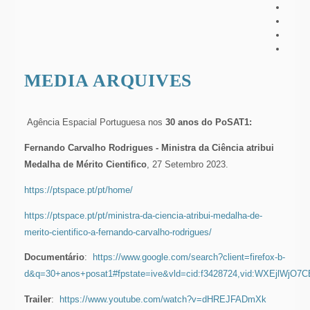
MEDIA ARQUIVES
Agência Espacial Portuguesa nos
30 anos do PoSAT1:
Fernando Carvalho Rodrigues - Ministra da Ciência atribui
Medalha de Mérito Cientifico
, 27 Setembro 2023.
https://ptspace.pt/pt/home/
https://ptspace.pt/pt/ministra-da-ciencia-atribui-medalha-de-
merito-cientifico-a-fernando-carvalho-rodrigues/
Documentário
:
https://www.google.com/search?client=firefox-b-
d&q=30+anos+posat1#fpstate=ive&vld=cid:f3428724,vid:WXEjlWjO7CE
Trailer
:
https://www.youtube.com/watch?v=dHREJFADmXk