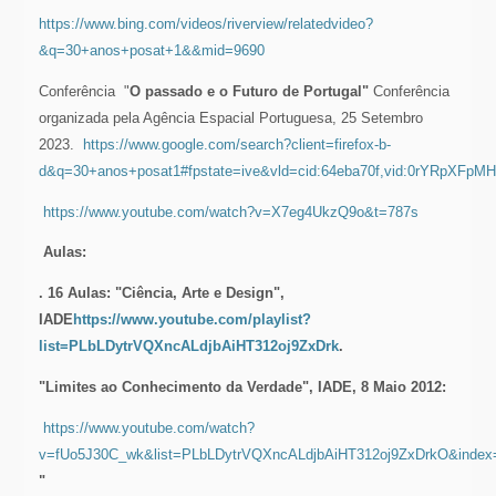
https://www.bing.com/videos/riverview/relatedvideo?
&q=30+anos+posat+1&&mid=9690
Conferência "
O passado e o Futuro de Portugal"
Conferência
organizada pela Agência Espacial Portuguesa, 25 Setembro
2023.
https://www.google.com/search?client=firefox-b-
d&q=30+anos+posat1#fpstate=ive&vld=cid:64eba70f,vid:0rYRpXFpMH
https://www.youtube.com/watch?v=X7eg4UkzQ9o&t=787s
Aulas:
. 16 Aulas: "Ciência, Arte e Design",
IADE
https://www.youtube.com/playlist?
list=PLbLDytrVQXncALdjbAiHT312oj9ZxDrk
.
"Limites ao Conhecimento da Verdade", IADE, 8 Maio 2012:
https://www.youtube.com/watch?
v=fUo5J30C_wk&list=PLbLDytrVQXncALdjbAiHT312oj9ZxDrkO&index
"