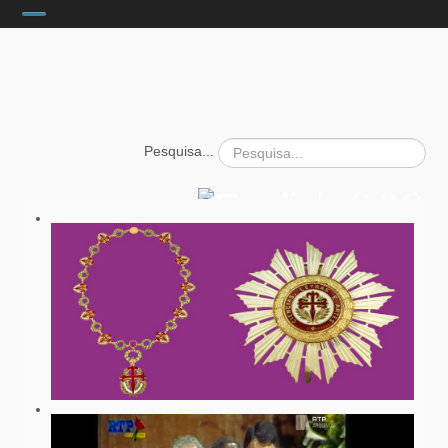
INÍCIO
CURRICULUM VITAE
PROJECTOS
POSAT-1
Pesquisa...
OPTOELECTRONICA
PUBLICAÇÕES
CONFERÊNCIAS
FOTOS
POSAT-1
EXPOSIÇÕES
FOTOS INTERESSES
ACTIVIDADE CIENTÍFICA
ACTIVIDADE ACADÉMICA
ACTIVIDADE ENGENHARIA