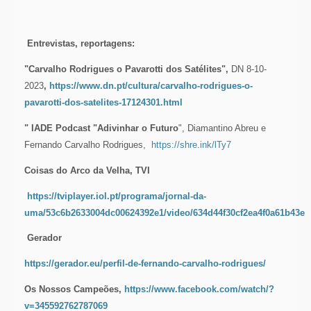
Entrevistas, reportagens:
"Carvalho Rodrigues o Pavarotti dos Satélites",
DN 8-10-
2023
,
https://www.dn.pt/cultura/carvalho-rodrigues-o-
pavarotti-dos-satelites-17124301.html
" IADE Podcast "Adivinhar o Futuro
", Diamantino Abreu e
Fernando Carvalho Rodrigues,
https://shre.ink/lTy7
Coisas do Arco da Velha, TVI
https://tviplayer.iol.pt/programa/jornal-da-
uma/53c6b2633004dc00624392e1/video/634d44f30cf2ea4f0a61b43e
Gerador
https://gerador.eu/perfil-de-fernando-carvalho-rodrigues/
Os Nossos Campeões,
https://www.facebook.com/watch/?
v=345592762787069